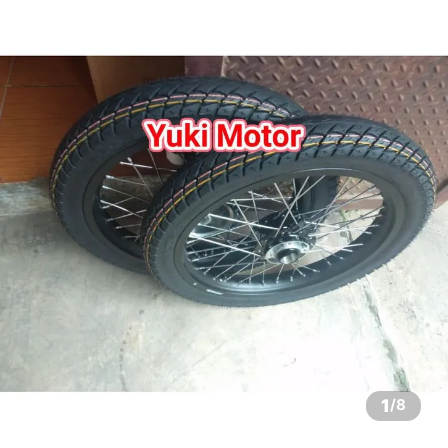
1
/
8