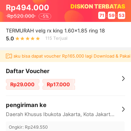
DISKON TERBATAS
Rp494.000
Rp520.000
71
:
59
:
53
-
5%
TERMURAH velg rx king 1.60x1.85 ring 18
5.0
115
Terjual
 Akulaku bisa dapat voucher Rp165.000 lagi Download & Pakai！
Daftar Voucher
Rp29.000
Rp17.000
pengiriman ke
Daerah Khusus Ibukota Jakarta, Kota Jakarta Barat, Cengkareng, yy
Ongkir
:
Rp249.550