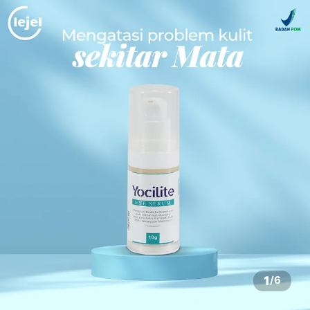
1
/
6