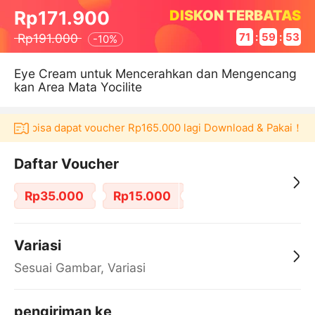
DISKON TERBATAS
Rp171.900
Rp191.000
71
:
59
:
52
-
10%
Eye Cream untuk Mencerahkan dan Mengencang
kan Area Mata Yocilite
ulaku bisa dapat voucher Rp165.000 lagi Download & Pakai！
Daftar Voucher
Rp35.000
Rp15.000
Variasi
Sesuai Gambar, Variasi
pengiriman ke