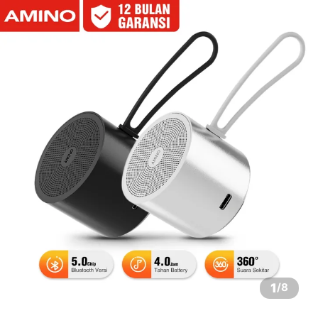
1
/
8