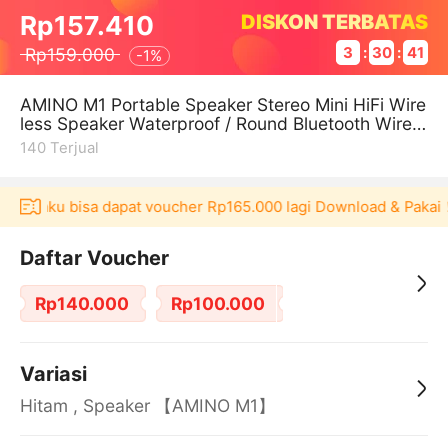
DISKON TERBATAS
Rp157.410
Rp159.000
3
:
30
:
41
-
1%
AMINO M1 Portable Speaker Stereo Mini HiFi Wire
less Speaker Waterproof / Round Bluetooth Wirele
ss Speaker Portable
140
Terjual
 Akulaku bisa dapat voucher Rp165.000 lagi Download & Pakai！
Daftar Voucher
Rp140.000
Rp100.000
Variasi
Hitam , Speaker 【AMINO M1】