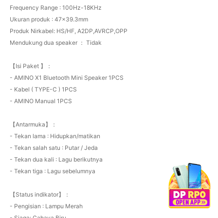
Frequency Range : 100Hz-18KHz
Ukuran produk : 47x39.3mm
Produk Nirkabel: HS/HF, A2DP,AVRCP,OPP
Mendukung dua speaker ： Tidak
【Isi Paket 】：
- AMINO X1 Bluetooth Mini Speaker 1PCS
- Kabel ( TYPE-C ) 1PCS
- AMINO Manual 1PCS
【Antarmuka】：
- Tekan lama : Hidupkan/matikan
- Tekan salah satu : Putar / Jeda
- Tekan dua kali : Lagu berikutnya
- Tekan tiga : Lagu sebelumnya
【Status indikator】：
- Pengisian : Lampu Merah
- Siaga: Cahaya Biru