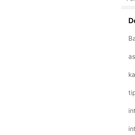
D
Ba
as
ka
ti
in
in