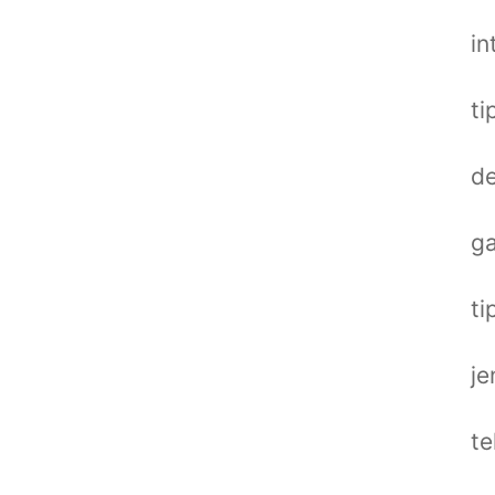
in
ti
de
ga
ti
je
te