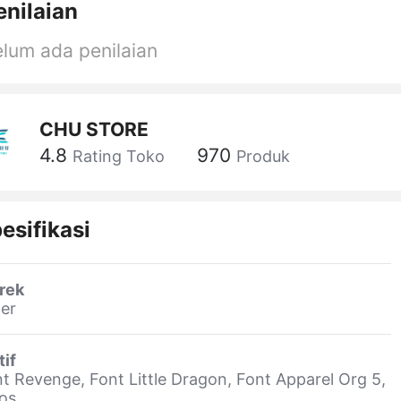
enilaian
lum ada penilaian
CHU STORE
4.8
970
Rating Toko
Produk
esifikasi
rek
er
if
t Revenge, Font Little Dragon, Font Apparel Org 5,
os