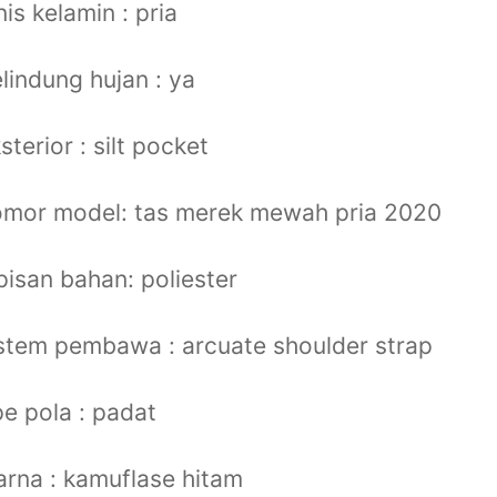
nis kelamin : pria
lindung hujan : ya
sterior : silt pocket
omor model: tas merek mewah pria 2020
pisan bahan: poliester
stem pembawa : arcuate shoulder strap
pe pola : padat
rna : kamuflase hitam