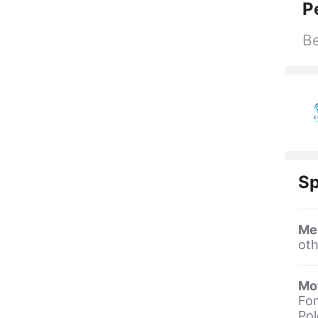
P
Be
Sp
Me
oth
Mot
Fon
Pol