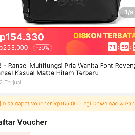
1
/
8
p154.330
DISKON TERBAT
71
:
59
:
p253.000
-
39%
 - Ransel Multifungsi Pria Wanita Font Reven
nsel Kasual Matte Hitam Terbaru
2
Terjual
isa dapat voucher Rp165.000 lagi Download & Pakai！
aftar Voucher