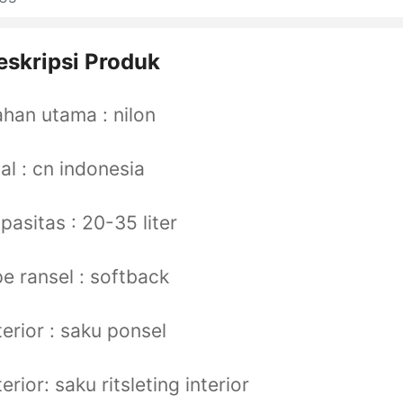
eskripsi Produk
han utama : nilon
al : cn indonesia
pasitas : 20-35 liter
pe ransel : softback
terior : saku ponsel
terior: saku ritsleting interior