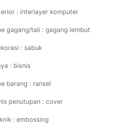
terior : interlayer komputer
pe gagang/tali : gagang lembut
korasi : sabuk
ya : bisnis
pe barang : ransel
nis penutupan : cover
knik : embossing