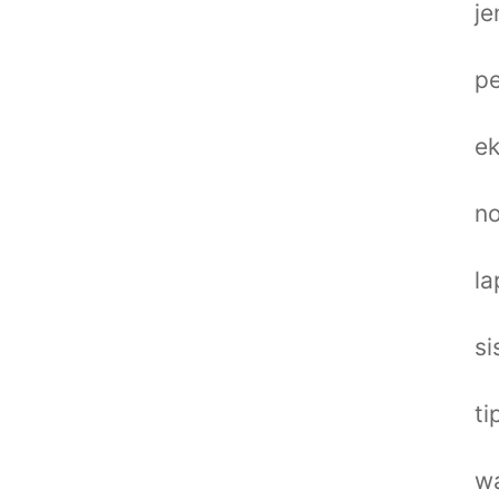
je
pe
ek
n
la
si
ti
wa