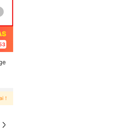
AS
52
ge
Pengguna baru berbelanja di aplikasi Akulaku bi