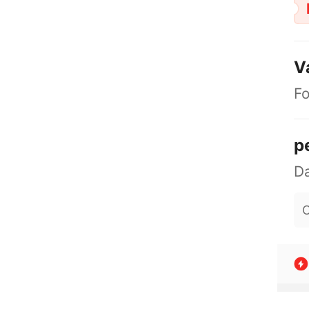
V
F
p
O