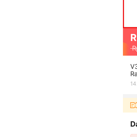
R
R
V3
Ra
14
Pengguna baru berbelanja di aplikasi Akulaku b
D