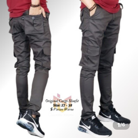
1
/
6