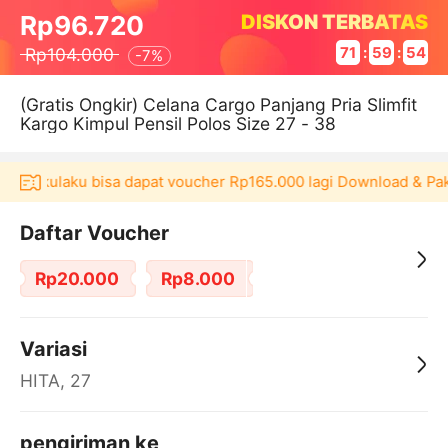
DISKON TERBATAS
Rp96.720
Rp104.000
71
:
59
:
53
-
7%
(Gratis Ongkir) Celana Cargo Panjang Pria Slimfit
Kargo Kimpul Pensil Polos Size 27 - 38
asi Akulaku bisa dapat voucher Rp165.000 lagi Download & Paka
Daftar Voucher
Rp20.000
Rp8.000
Variasi
HITA, 27
pengiriman ke