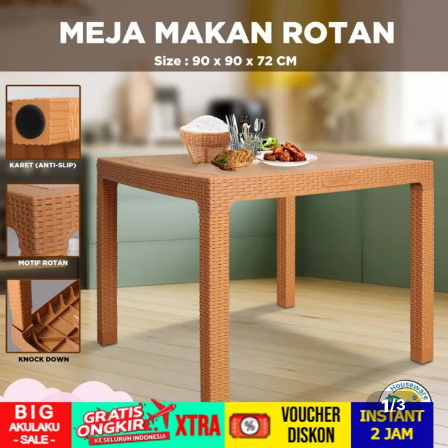
1
/
3