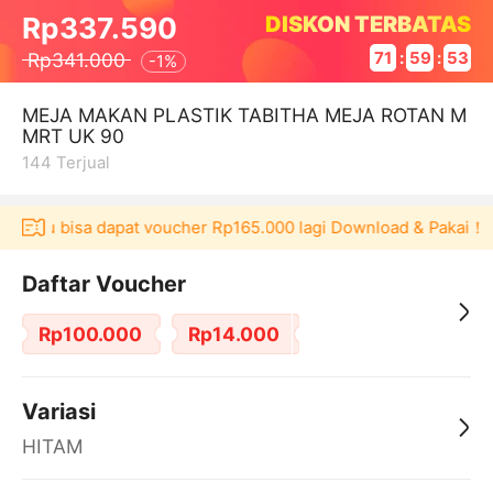
DISKON TERBATAS
Rp337.590
Rp341.000
71
:
59
:
52
-
1%
MEJA MAKAN PLASTIK TABITHA MEJA ROTAN M
MRT UK 90
144
Terjual
Akulaku bisa dapat voucher Rp165.000 lagi Download & Pakai！
Daftar Voucher
Rp100.000
Rp14.000
Variasi
HITAM