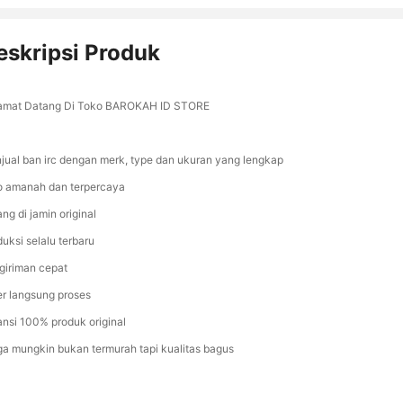
eskripsi Produk
amat Datang Di Toko BAROKAH ID STORE
jual ban irc dengan merk, type dan ukuran yang lengkap
o amanah dan terpercaya
ng di jamin original
duksi selalu terbaru
giriman cepat
er langsung proses
ansi 100% produk original
ga mungkin bukan termurah tapi kualitas bagus