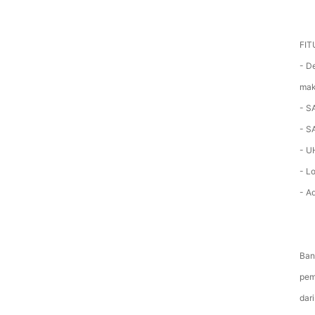
FI
- D
mak
- S
- S
- U
- L
- A
Ban
pem
dar