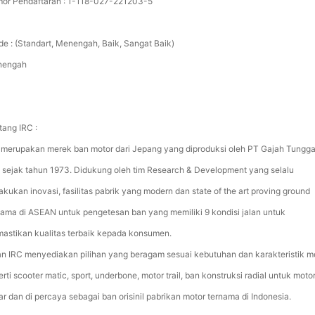
or Pendaftaran : 1-118-027-221203-5
de : (Standart, Menengah, Baik, Sangat Baik)
nengah
tang IRC :
 merupakan merek ban motor dari Jepang yang diproduksi oleh PT Gajah Tungga
 sejak tahun 1973. Didukung oleh tim Research & Development yang selalu
akukan inovasi, fasilitas pabrik yang modern dan state of the art proving ground
tama di ASEAN untuk pengetesan ban yang memiliki 9 kondisi jalan untuk
astikan kualitas terbaik kepada konsumen.
an IRC menyediakan pilihan yang beragam sesuai kebutuhan dan karakteristik m
rti scooter matic, sport, underbone, motor trail, ban konstruksi radial untuk moto
ar dan di percaya sebagai ban orisinil pabrikan motor ternama di Indonesia.