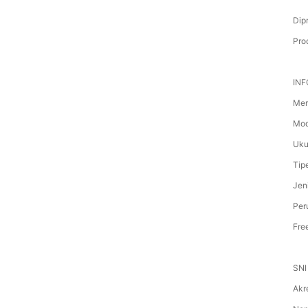
Dip
Pro
IN
Merk
Mod
Uku
Tip
Jen
Per
Fre
SNI
Akr