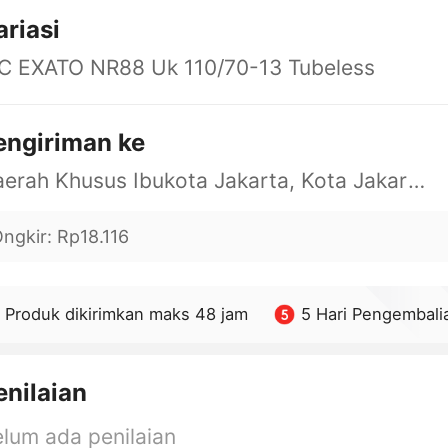
ariasi
RC EXATO NR88 Uk 110/70-13 Tubeless
engiriman ke
Daerah Khusus Ibukota Jakarta, Kota Jakarta Barat, Cengkareng, yy
ngkir
:
Rp18.116
Produk dikirimkan maks 48 jam
5 Hari Pengembali
enilaian
lum ada penilaian