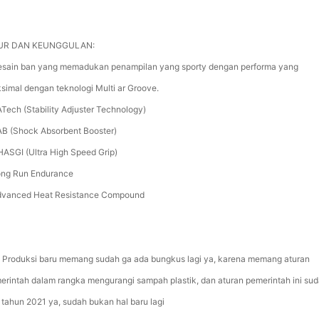
TUR DAN KEUNGGULAN:
esain ban yang memadukan penampilan yang sporty dengan performa yang
simal dengan teknologi Multi ar Groove.
ATech (Stability Adjuster Technology)
AB (Shock Absorbent Booster)
HASGI (Ultra High Speed Grip)
ong Run Endurance
dvanced Heat Resistance Compound
 Produksi baru memang sudah ga ada bungkus lagi ya, karena memang aturan
erintah dalam rangka mengurangi sampah plastik, dan aturan pemerintah ini su
i tahun 2021 ya, sudah bukan hal baru lagi