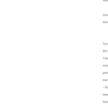
Nom
Gra
Me
Ten
IRC
Tbk
mel
per
mem
- B
sepe
bes