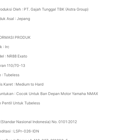
roduksi Oleh : PT. Gajah Tunggal TBK (Astra Group)
duk Asal : Jepang
FORMASI PRODUK
 : Irc
el : NR88 Exato
ran 110/70-13
e : Tubeless
is Karet : Medium to Hard
untukan : Cocok Untuk Ban Depan Motor Yamaha NMAX
e Pentil Untuk Tubeless
 (Standar Nasional Indonesia) No. 0101:2012
editasi : LSPr-026-IDN