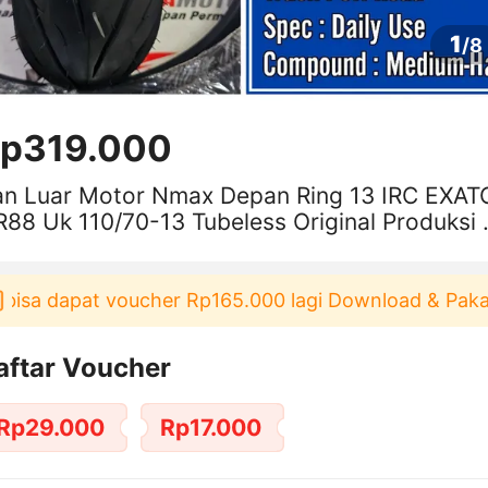
1
/
8
p319.000
an Luar Motor Nmax Depan Ring 13 IRC EXAT
88 Uk 110/70-13 Tubeless Original Produksi 
aru Free Pentil
a dapat voucher Rp165.000 lagi Download & Pakai！
aftar Voucher
Rp29.000
Rp17.000