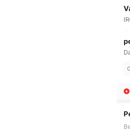
V
I
p
O
P
Be