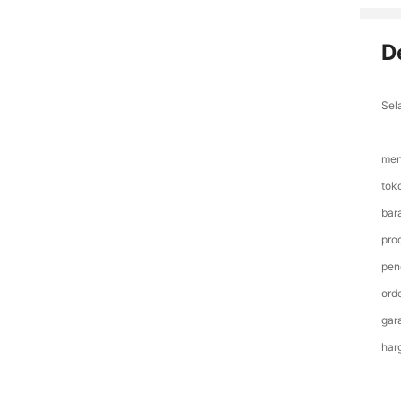
D
Sel
men
tok
bara
pro
pen
ord
gar
har