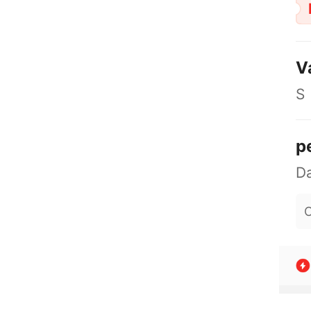
V
S
p
O