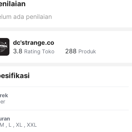
enilaian
lum ada penilaian
dc'strange.co
3.8
288
Rating Toko
Produk
esifikasi
rek
er
uran
 M , L , XL , XXL