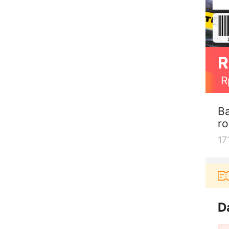
R
R
Ba
ro
17
Pengguna baru berbelanja di aplikasi Akula
D