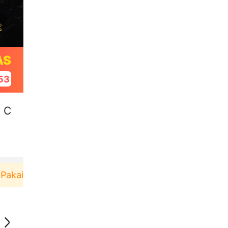
AS
53
t C
kai！
Pengguna baru berbelanja di aplikasi Akulak