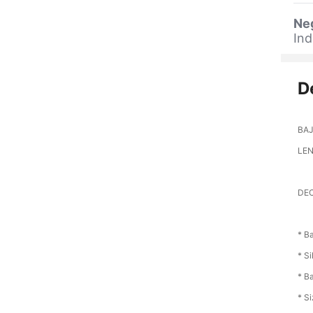
Ne
Ind
D
BAJ
LEN
DEC
* B
* Si
* B
* Si