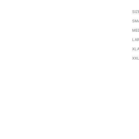
SIZ
SMA
MED
LAR
XLA
XXL