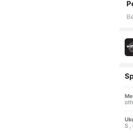
P
Be
Sp
Me
oth
Uk
S ,