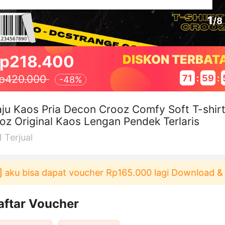
1
/
8
p218.400
DISKON TERBAT
71
:
59
:
p420.000
-
48%
ju Kaos Pria Decon Crooz Comfy Soft T-shir
oz Original Kaos Lengan Pendek Terlaris
1
Terjual
ku bisa dapat voucher Rp165.000 lagi Download & Pa
aftar Voucher