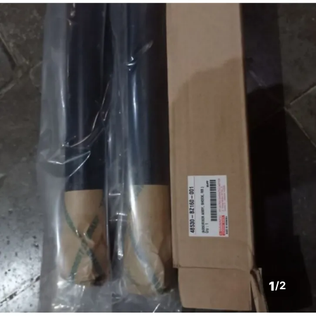
1
/
2