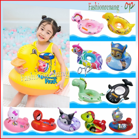
1
/
8