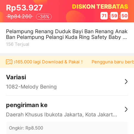
DISKON TERBATAS
Rp53.927
Rp84.260
71
:
59
:
49
-
36%
Pelampung Renang Duduk Bayi Ban Renang Anak
Ban Pelampung Pelangi Kuda Ring Safety Baby B
oat 0711j
156
Terjual
her Rp165.000 lagi Download & Pakai！
Pengguna baru berbela
Variasi
1082-Melody Bening
pengiriman ke
Daerah Khusus Ibukota Jakarta, Kota Jakarta Barat, Cengkareng, yy
Ongkir
:
Rp8.500