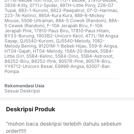
0711E-Bebek non hndl, 0711J-1 Bebek, 3191G-Bebek,
2838-Kitty, 0711J-Spider, 897H-Little Pony, 228-G7
Tupai, 683-1-Kuromi, 6622-Pawpatrol, 07-D-Harimau,
223-7A-Kelinci, 865A-Kura Kura, 889-6-Mickey
Mouse, 5506-Ultraman, 88A-5 Cowok (Random), 88A-
5 Cewek (Random), F-10A Jerapah Biru, F-10A
Jerapah Pink, 17810-Paus Biru, 17810-Paus Hitam,
BY33-Burung, 1803B2-Unicorn Kecil, 477L-1M Angsa
Sayap, QJ5540-Kuromi, QJ5540-Melody, 1082-
Melody Bening, 91201M-1-Bebek Hijau, 559-6-Angsa,
HT04-Gajah, HT04-Melody, 158A-20-Bebek, 55B4-
Little Girl, 55B4-Kelinc, 55B4-Dino, 55B4-Astronot,
B6252-Biru, B6252-Pink, 9057R-Pink, 9057R-Biru,
YY6712-Unicorn Besar, E9999-Angsa, 62007-Ban
Pompa
Rekomendasi Usia
Sesuai Deskripsi
Deskripsi Produk
"mohon baca deskripsi terlebih dahulu sebelum
order!!!!!