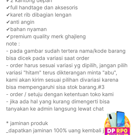
✔2 kantong depan
✔full handtage dan aksesoris
✔karet rib dibagian lengan
✔anti angin
✔bahan nyaman
✔premium quality merk ghajleng
note :
- pada gambar sudah tertera nama/kode barang
bisa dicek pada variasi saat order
- order harus sesuai variasi yg dipilih, jangan pilih
variasi "hitam" terus dikterangan minta "abu",
kami akan kirim sesuai pilihan divariasi karena
bisa mempengaruhi sisa stok barang.#3
- order / setuju dengan ketentuan toko kami
- jika ada hal yang kurang dimengerti bisa
tanyakan ke admin langsung lewat chat
* jaminan produk
_dapatkan jaminan 100% uang kembali jika