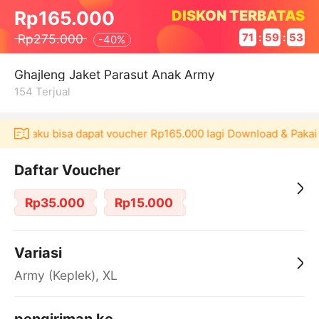
DISKON TERBATAS
Rp165.000
Rp275.000
71
:
59
:
52
-
40%
Ghajleng Jaket Parasut Anak Army
154
Terjual
 Akulaku bisa dapat voucher Rp165.000 lagi Download & Pakai！
Daftar Voucher
Rp35.000
Rp15.000
Variasi
Army (Keplek), XL