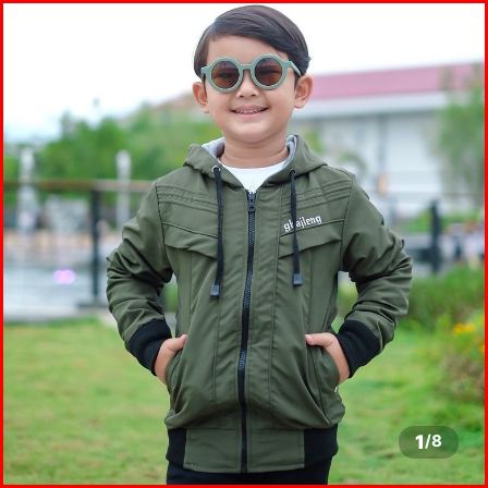
1
/
8