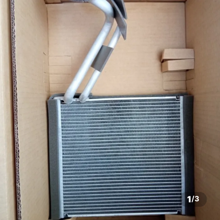
1
/
3