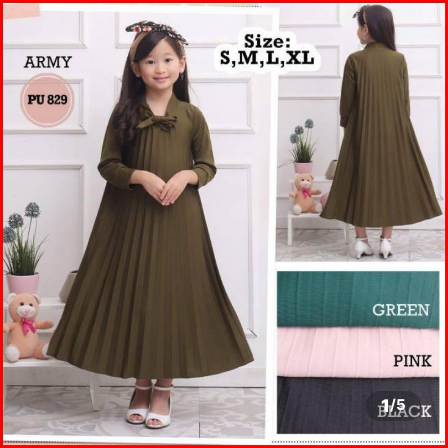
1
/
5