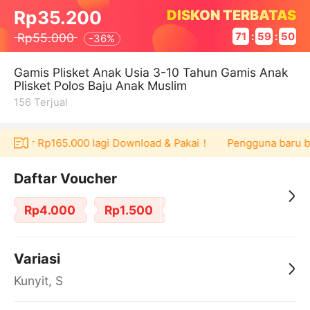
DISKON TERBATAS
Rp35.200
Rp55.000
71
:
59
:
50
-
36%
Gamis Plisket Anak Usia 3-10 Tahun Gamis Anak
Plisket Polos Baju Anak Muslim
156
Terjual
voucher Rp165.000 lagi Download & Pakai！
Pengguna baru ber
Daftar Voucher
Rp4.000
Rp1.500
Variasi
Kunyit, S