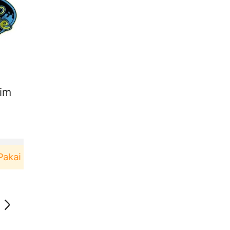
 im
ai！
Pengguna baru berbelanja di aplikasi Akulaku