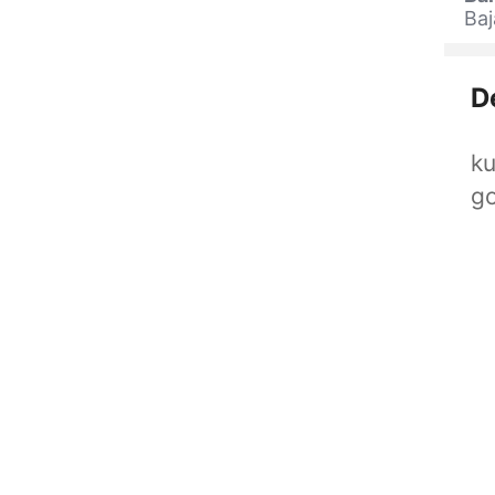
Baj
D
ku
go