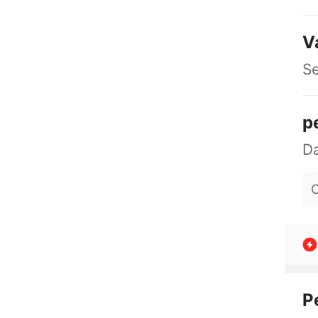
V
S
p
O
P