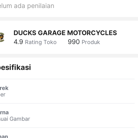
lum ada penilaian
DUCKS GARAGE MOTORCYCLES
4.9
990
Rating Toko
Produk
esifikasi
rek
er
rna
suai Gambar
han