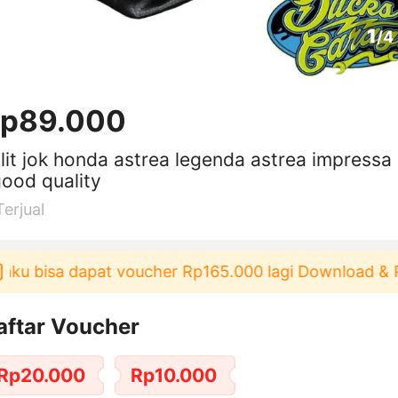
1
/
4
p89.000
lit jok honda astrea legenda astrea impressa
good quality
Terjual
ku bisa dapat voucher Rp165.000 lagi Download & Pak
aftar Voucher
Rp20.000
Rp10.000