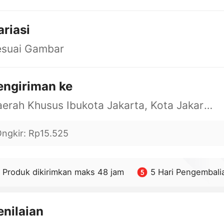
ariasi
esuai Gambar
engiriman ke
Daerah Khusus Ibukota Jakarta, Kota Jakarta Barat, Cengkareng, yy
ngkir
:
Rp15.525
Produk dikirimkan maks 48 jam
5 Hari Pengembali
enilaian