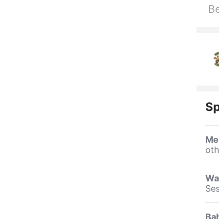
Be
Sp
Me
oth
Wa
Se
Ba