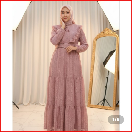
1
/
8