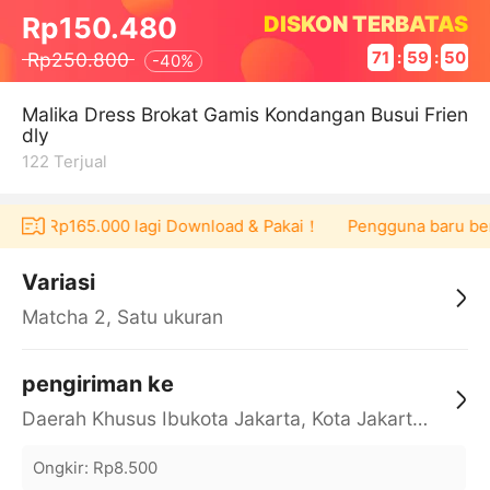
DISKON TERBATAS
Rp150.480
Rp250.800
71
:
59
:
50
-
40%
Malika Dress Brokat Gamis Kondangan Busui Frien
dly
122
Terjual
oucher Rp165.000 lagi Download & Pakai！
Pengguna baru berb
Variasi
Matcha 2, Satu ukuran
pengiriman ke
Daerah Khusus Ibukota Jakarta, Kota Jakarta Barat, Cengkareng, yy
Ongkir
:
Rp8.500