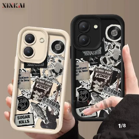
1
/
8