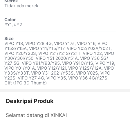
Merek
Tidak ada merek
Color
#Y1, #Y2
Size
VIPO Y18, VIPO Y28 4G, VIPO Y17s, VIPO Y16, VIPO
Y15S/Y15A, VIPO Y11/Y15/Y17, VIPO Y02/Y02A/Y02T,
VIPO Y20/Y20S, VIPO Y21/Y21S/Y21T, VIPO Y22, VIPO
Y30/Y30i/Y50, VIPO Y51 2020/Y51A, VIPO Y36 5G/
Y27 5G, VIPO Y91/Y93/Y95, VIPO Y91C/Y1S, VIPO Y19,
VIPO Y01/Y01A, VIPO Y12/Y12i, VIPO Y12S/Y12A, VIPO
Y33S/Y33T, VIPO Y31 2021/Y53S, VIPO Y02S, VIPO
Y22S, VIPO Y27 4G, VIPO Y35, VIPO Y36 4G/Y27S,
Gift (1PC 3D Thumb)
Deskripsi Produk
Selamat datang di XINKAI