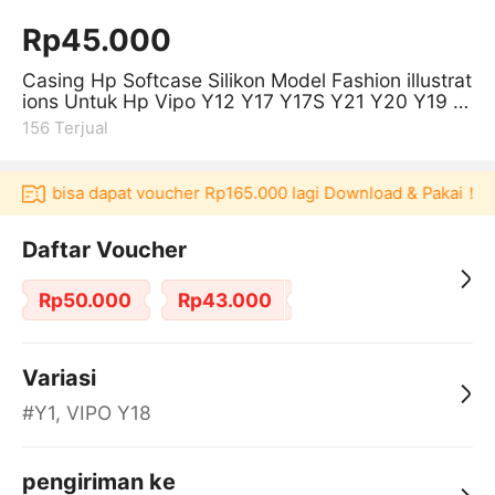
Rp45.000
Casing Hp Softcase Silikon Model Fashion illustrat
ions Untuk Hp Vipo Y12 Y17 Y17S Y21 Y20 Y19 Y
28 Y16 Y12S Y22 Y15S Y15
156
Terjual
ulaku bisa dapat voucher Rp165.000 lagi Download & Pakai！
Daftar Voucher
Rp50.000
Rp43.000
Variasi
#Y1, VIPO Y18
pengiriman ke