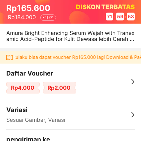
DISKON TERBATAS
Rp165.600
Rp184.000
71
:
59
:
53
-
10%
Amura Bright Enhancing Serum Wajah with Tranex
amic Acid-Peptide for Kulit Dewasa lebih Cerah &
membantu Regenerasi Kuli
kasi Akulaku bisa dapat voucher Rp165.000 lagi Download & Pak
Daftar Voucher
Rp4.000
Rp2.000
Variasi
Sesuai Gambar, Variasi
pengiriman ke