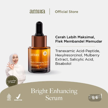
1
/
6