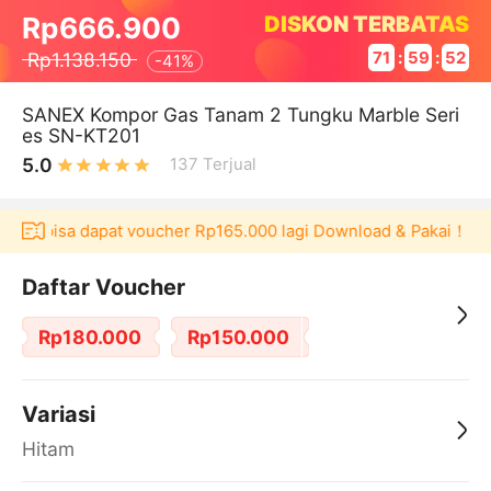
DISKON TERBATAS
Rp666.900
Rp1.138.150
71
:
59
:
52
-
41%
SANEX Kompor Gas Tanam 2 Tungku Marble Seri
es SN-KT201
5.0
137
Terjual
laku bisa dapat voucher Rp165.000 lagi Download & Pakai！
P
Daftar Voucher
Rp180.000
Rp150.000
Variasi
Hitam