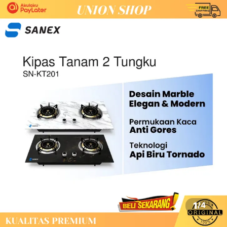
1
/
4