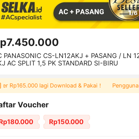
1
/
6
p7.450.000
C PANASONIC CS-LN12AKJ + PASANG / LN 1
KJ AC SPLIT 1,5 PK STANDARD SI-BIRU
 Rp165.000 lagi Download & Pakai！
Pengguna baru 
aftar Voucher
Rp180.000
Rp150.000