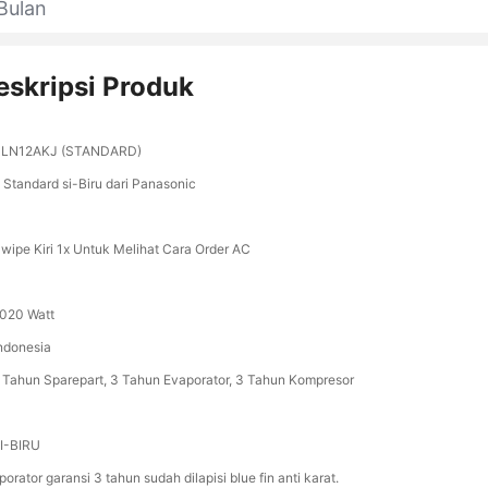
Bulan
eskripsi Produk
LN12AKJ (STANDARD)
i Standard si-Biru dari Panasonic
Swipe Kiri 1x Untuk Melihat Cara Order AC
1020 Watt
Indonesia
1 Tahun Sparepart, 3 Tahun Evaporator, 3 Tahun Kompresor
SI-BIRU
orator garansi 3 tahun sudah dilapisi blue fin anti karat.