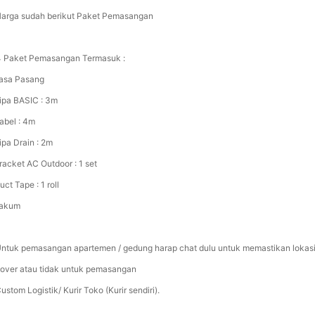
Harga sudah berikut Paket Pemasangan
🔧 Paket Pemasangan Termasuk :
asa Pasang
ipa BASIC : 3m
abel : 4m
ipa Drain : 2m
racket AC Outdoor : 1 set
ct Tape : 1 roll
akum
 Untuk pemasangan apartemen / gedung harap chat dulu untuk memastikan lokas
cover atau tidak untuk pemasangan
ustom Logistik/ Kurir Toko (Kurir sendiri).