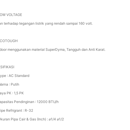
LOW VOLTAGE
an terhadap tegangan listrik yang rendah sampai 160 volt.
 ECOTOUGH
door menggunakan material SuperDyma, Tangguh dan Anti Karat.
SIFIKASI
Type : AC Standard
arna : Putih
aya PK : 1,5 PK
Kapasitas Pendinginan : 12000 BTU/h
ipe Refrigrant : R-32
kuran Pipa Cair & Gas (Inch) : ⌀1/4 ⌀1/2