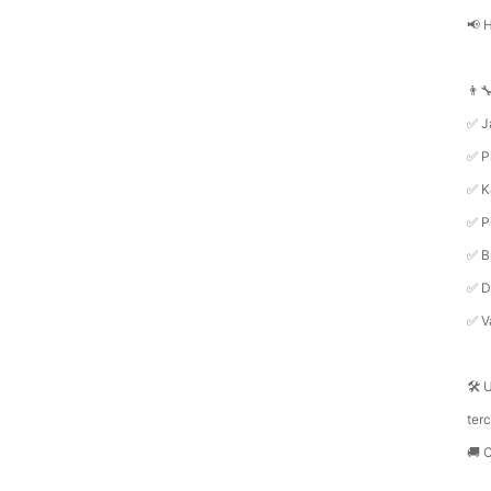
📢 
👨‍
✅ J
✅ P
✅ K
✅ P
✅ B
✅ Du
✅ V
🛠️
ter
🚚 C