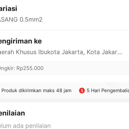
ariasi
ASANG 0.5mm2
engiriman ke
Daerah Khusus Ibukota Jakarta, Kota Jakarta Barat, Cengkareng, yy
ngkir
:
Rp255.000
Produk dikirimkan maks 48 jam
5 Hari Pengembali
enilaian
lum ada penilaian