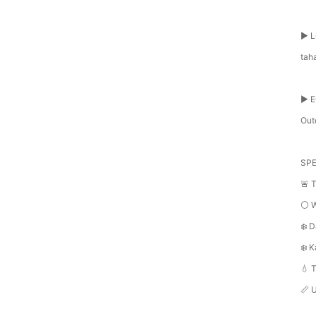
▶️ 
tah
▶️
Out
SPE
🚨 
⚪ W
❄️ D
❄️ 
💧 T
📏 U