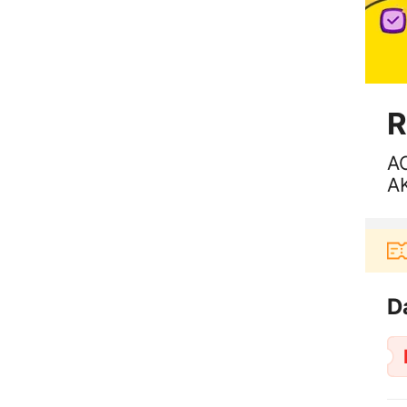
R
A
A
u berbelanja di aplikasi Akulaku bisa dapat voucher
D