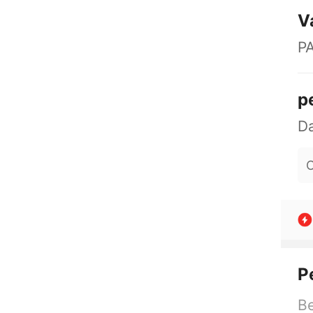
V
P
p
O
P
Be