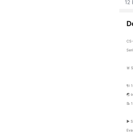
12 
D
CS-
Ser
🚨 
🔌 
🌏 
📝 
▶️ 
Evap