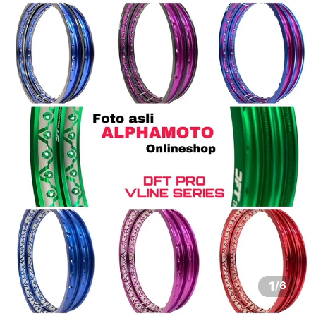
1
/
6