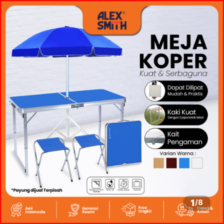
1
/
8