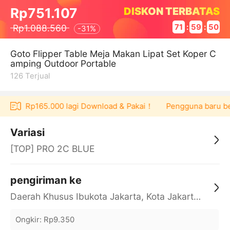
DISKON TERBATAS
Rp751.107
Rp1.088.560
71
:
59
:
50
-
31%
Goto Flipper Table Meja Makan Lipat Set Koper C
amping Outdoor Portable
126
Terjual
oucher Rp165.000 lagi Download & Pakai！
Pengguna baru berb
Variasi
[TOP] PRO 2C BLUE
pengiriman ke
Daerah Khusus Ibukota Jakarta, Kota Jakarta Barat, Cengkareng, yy
Ongkir
:
Rp9.350