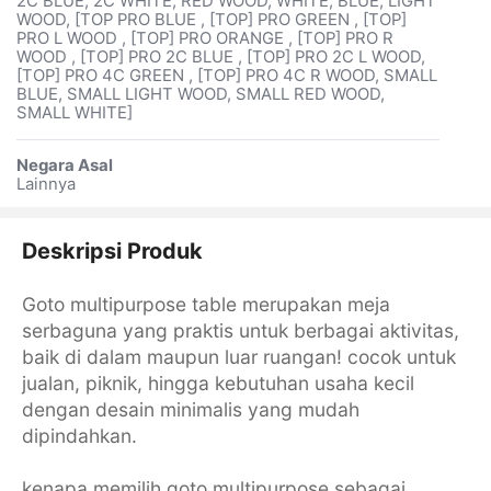
2C BLUE, 2C WHITE, RED WOOD, WHITE, BLUE, LIGHT
WOOD, [TOP PRO BLUE , [TOP] PRO GREEN , [TOP]
PRO L WOOD , [TOP] PRO ORANGE , [TOP] PRO R
WOOD , [TOP] PRO 2C BLUE , [TOP] PRO 2C L WOOD,
[TOP] PRO 4C GREEN , [TOP] PRO 4C R WOOD, SMALL
BLUE, SMALL LIGHT WOOD, SMALL RED WOOD,
SMALL WHITE]
Negara Asal
Lainnya
Deskripsi Produk
Goto multipurpose table merupakan meja
serbaguna yang praktis untuk berbagai aktivitas,
baik di dalam maupun luar ruangan! cocok untuk
jualan, piknik, hingga kebutuhan usaha kecil
dengan desain minimalis yang mudah
dipindahkan.
kenapa memilih goto multipurpose sebagai