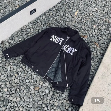
1
/
6