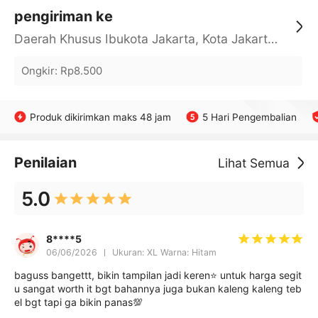
pengiriman ke
Daerah Khusus Ibukota Jakarta, Kota Jakarta Barat, Cengkareng, yy
Ongkir
:
Rp8.500
Produk dikirimkan maks 48 jam
5 Hari Pengembalian
Penilaian
Lihat Semua
5.0
8****5
06/06/2026
Ukuran: XL Warna: Hitam
baguss bangettt, bikin tampilan jadi keren⭐️ untuk harga segit
u sangat worth it bgt bahannya juga bukan kaleng kaleng teb
el bgt tapi ga bikin panas💯