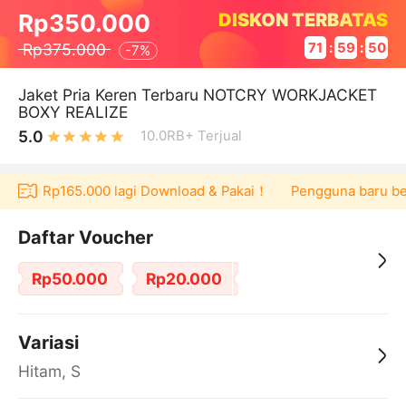
DISKON TERBATAS
Rp350.000
Rp375.000
71
:
59
:
49
-
7%
Jaket Pria Keren Terbaru NOTCRY WORKJACKET
BOXY REALIZE
5.0
10.0RB+
Terjual
ucher Rp165.000 lagi Download & Pakai！
Pengguna baru berbe
Daftar Voucher
Rp50.000
Rp20.000
Variasi
Hitam, S