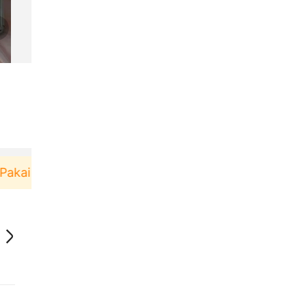
kai！
Pengguna baru berbelanja di aplikasi Akulak