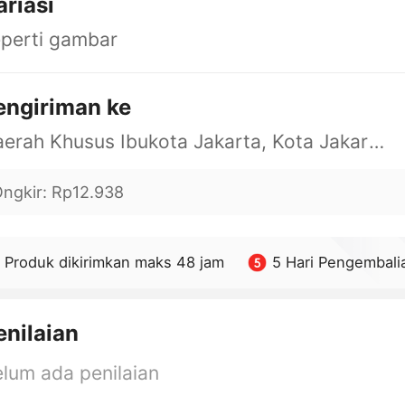
ariasi
perti gambar
engiriman ke
Daerah Khusus Ibukota Jakarta, Kota Jakarta Barat, Cengkareng, yy
ngkir
:
Rp12.938
Produk dikirimkan maks 48 jam
5 Hari Pengembali
enilaian
lum ada penilaian