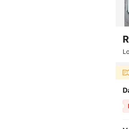
R
L
Pengguna baru berbelanja di aplikasi Akul
D