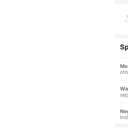
Sp
Me
oth
Wa
sep
Ne
Ind