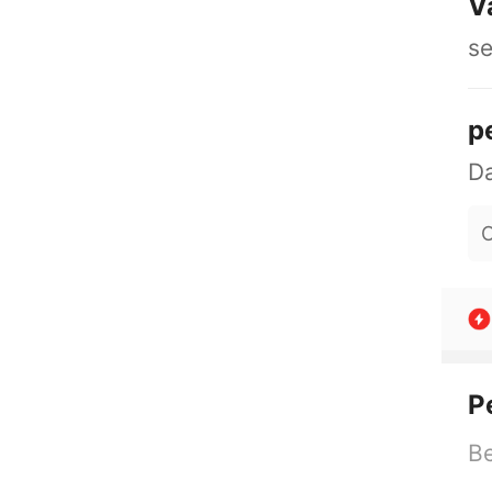
V
se
p
O
P
Be