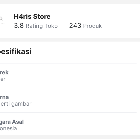
H4ris Store
3.8
243
Rating Toko
Produk
esifikasi
rek
er
rna
erti gambar
gara Asal
onesia