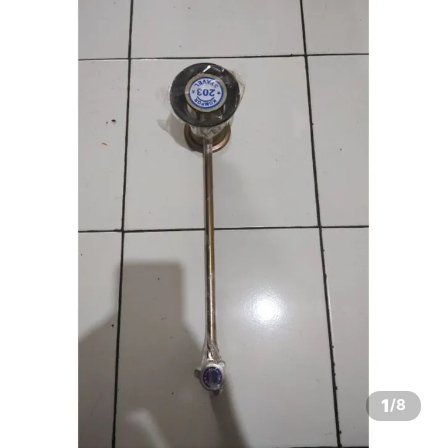
1
/
8