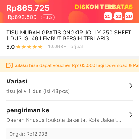
DISKON TERBATAS
Rp865.725
Rp892.500
25
:
22
:
19
-
3%
TISU MURAH GRATIS ONGKIR JOLLY 250 SHEET
1 DUS ISI 48 LEMBUT BERSIH TERLARIS
5.0
10.0RB+
Terjual
kasi Akulaku bisa dapat voucher Rp165.000 lagi Download & Pak
Variasi
tisu jolly 1 dus (isi 48pcs)
pengiriman ke
Daerah Khusus Ibukota Jakarta, Kota Jakarta Barat, Cengkareng, yy
Ongkir
:
Rp12.938