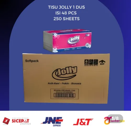
1
/
8