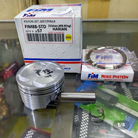
1
/
8