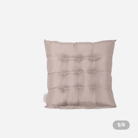
1
/
8