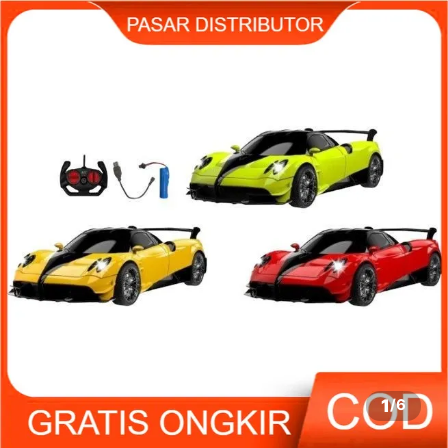
1
/
6