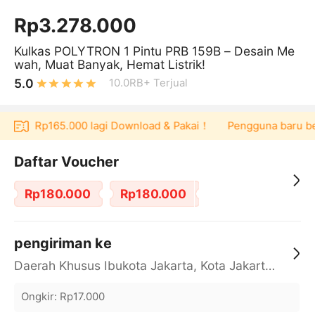
Rp3.278.000
Kulkas POLYTRON 1 Pintu PRB 159B – Desain Me
wah, Muat Banyak, Hemat Listrik!
5.0
10.0RB+
Terjual
oucher Rp165.000 lagi Download & Pakai！
Pengguna baru berb
Daftar Voucher
Rp180.000
Rp180.000
pengiriman ke
Daerah Khusus Ibukota Jakarta, Kota Jakarta Barat, Cengkareng, yy
Ongkir
:
Rp17.000