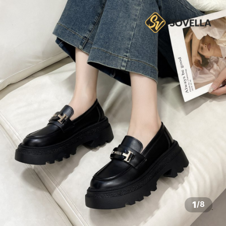
1
/
8