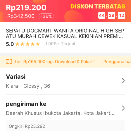
DISKON TERBATAS
Rp219.200
Rp342.500
44
:
29
:
11
-
36%
SEPATU DOCMART WANITA ORIGINAL HIGH SEP
ATU MURAH CEWEK KASUAL KEKINIAN PREMIU
M TERLARIS
5.0
1.9RB+
Terjual
voucher Rp165.000 lagi Download & Pakai！
Pengguna baru ber
Variasi
Kiara - Glossy , 36
pengiriman ke
Daerah Khusus Ibukota Jakarta, Kota Jakarta Barat, Cengkareng, yy
Ongkir
:
Rp23.292