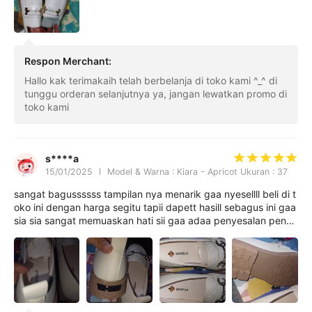
Respon Merchant
:
Hallo kak terimakaih telah berbelanja di toko kami ^_^ di
tunggu orderan selanjutnya ya, jangan lewatkan promo di
toko kami
s****a
15/01/2025
Model & Warna : Kiara - Apricot Ukuran : 37
sangat bagussssss tampilan nya menarik gaa nyesellll beli di t
oko ini dengan harga segitu tapii dapett hasill sebagus ini gaa
sia sia sangat memuaskan hati sii gaa adaa penyesalan pengir
iman nyaa jugaa cepat dan kurir nya ramah pokonyaa kalian
wajib beli jugaa deh