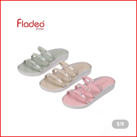
1
/
8