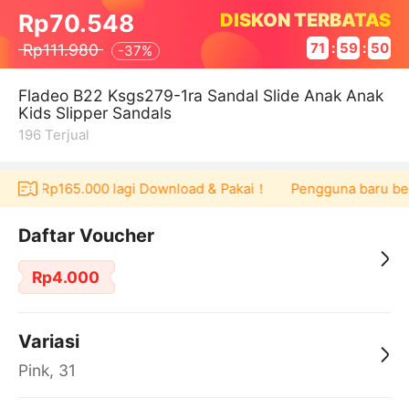
DISKON TERBATAS
Rp70.548
Rp111.980
71
:
59
:
50
-
37%
Fladeo B22 Ksgs279-1ra Sandal Slide Anak Anak
Kids Slipper Sandals
196
Terjual
oucher Rp165.000 lagi Download & Pakai！
Pengguna baru berbe
Daftar Voucher
Rp4.000
Variasi
Pink, 31