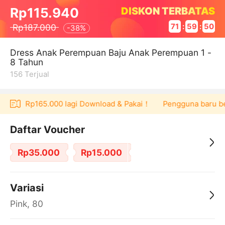
DISKON TERBATAS
Rp115.940
Rp187.000
71
:
59
:
50
-
38%
Dress Anak Perempuan Baju Anak Perempuan 1 -
8 Tahun
156
Terjual
oucher Rp165.000 lagi Download & Pakai！
Pengguna baru berb
Daftar Voucher
Rp35.000
Rp15.000
Variasi
Pink, 80