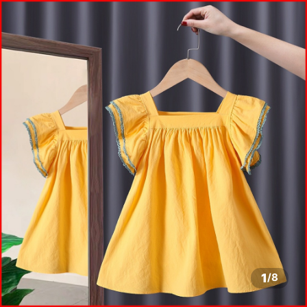
1
/
8