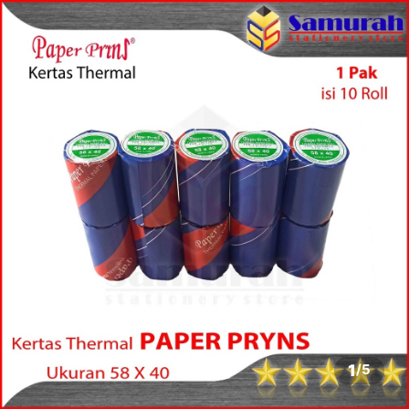
1
/
5