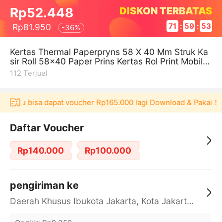
DISKON TERBATAS
Rp52.448
Rp81.950
71
:
59
:
53
-
36%
Kertas Thermal Paperpryns 58 X 40 Mm Struk Ka
sir Roll 58x40 Paper Prins Kertas Rol Print Mobile
Printer 58 40 - Mini Pri
112
Terjual
Akulaku bisa dapat voucher Rp165.000 lagi Download & Pakai！
Daftar Voucher
Rp140.000
Rp100.000
pengiriman ke
Daerah Khusus Ibukota Jakarta, Kota Jakarta Barat, Cengkareng, yy