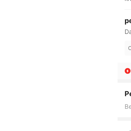
p
O
P
Be