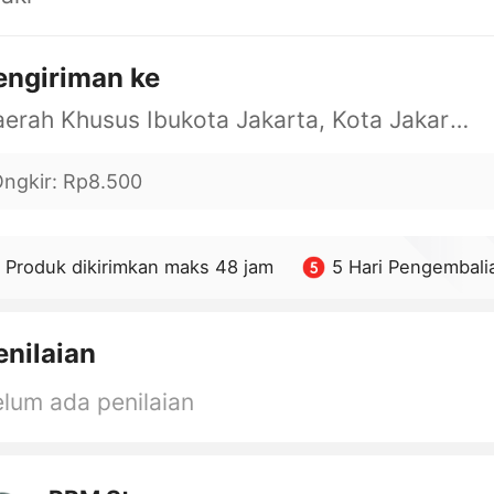
engiriman ke
Daerah Khusus Ibukota Jakarta, Kota Jakarta Barat, Cengkareng, yy
ngkir
:
Rp8.500
Produk dikirimkan maks 48 jam
5 Hari Pengembali
enilaian
lum ada penilaian