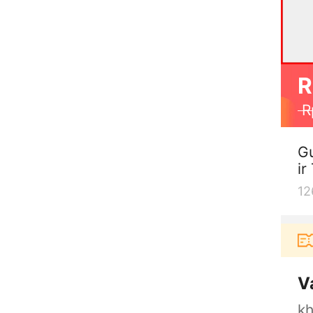
R
R
Gu
ir
12
nja di aplikasi Akulaku bisa dapat voucher Rp165.0
V
kh