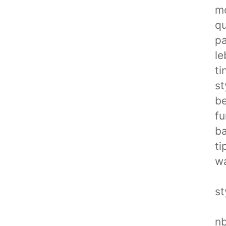
mo
qu
pa
le
ti
st
be
fu
ba
ti
wa
st
nb