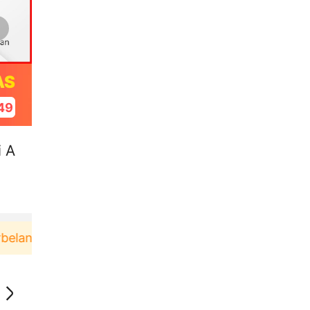
AS
48
i A
a di aplikasi Akulaku bisa dapat voucher Rp165.000