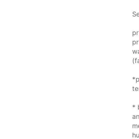
Se
pr
pr
wa
(f
*p
te
* 
an
me
hu