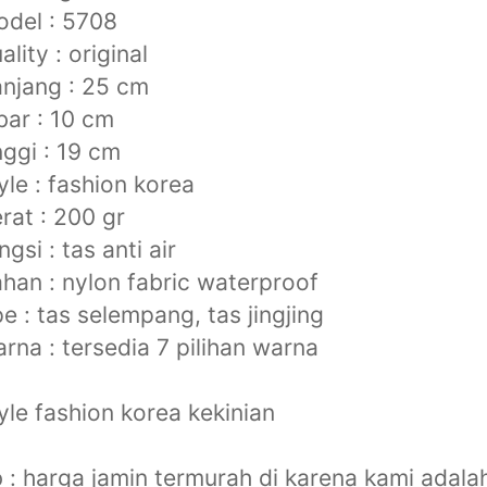
del : 5708
ality : original
njang : 25 cm
bar : 10 cm
nggi : 19 cm
yle : fashion korea
rat : 200 gr
ngsi : tas anti air
han : nylon fabric waterproof
pe : tas selempang, tas jingjing
rna : tersedia 7 pilihan warna
yle fashion korea kekinian
 : harga jamin termurah di karena kami adala