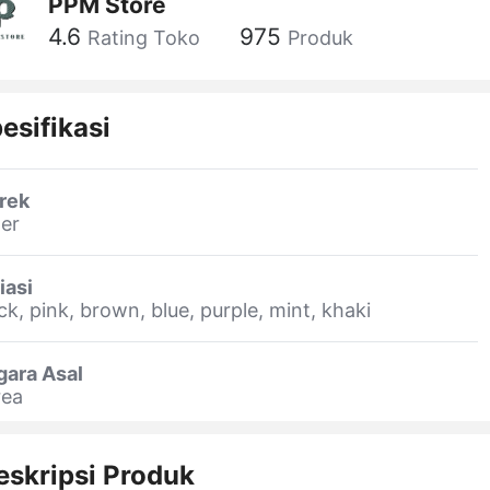
PPM Store
4.6
975
Rating Toko
Produk
esifikasi
rek
er
iasi
ck, pink, brown, blue, purple, mint, khaki
gara Asal
rea
eskripsi Produk