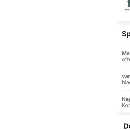
Sp
Me
oth
var
bla
Ne
Ko
D