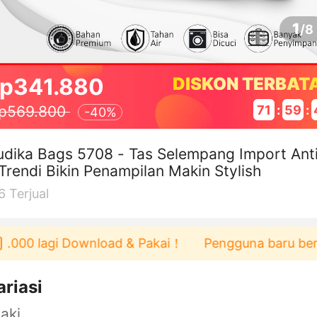
1
/
8
p341.880
DISKON TERBAT
71
:
59
:
p569.800
-
40%
dika Bags 5708 - Tas Selempang Import Ant
 Trendi Bikin Penampilan Makin Stylish
6
Terjual
00 lagi Download & Pakai！
Pengguna baru berbelanj
ariasi
aki