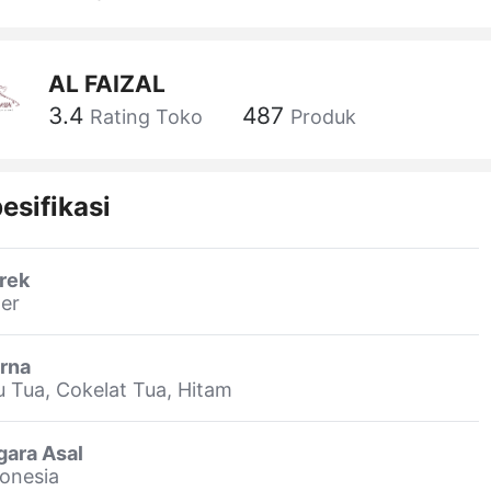
AL FAIZAL
3.4
487
Rating Toko
Produk
esifikasi
rek
er
rna
u Tua, Cokelat Tua, Hitam
gara Asal
onesia