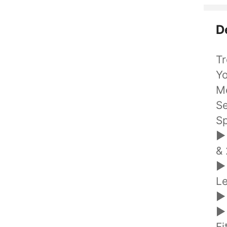
D
T
Yo
Me
Se
Sp
► 
& 
► 
Le
► 
► 
Fi