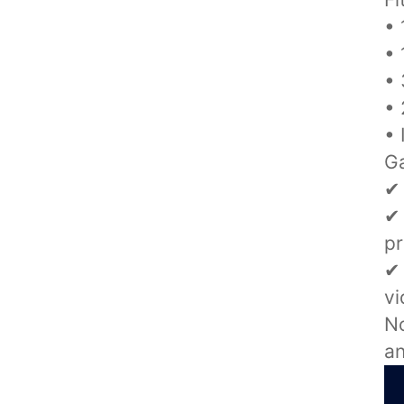
• 
• 
• 
• 
• 
Ga
✔ 
✔ 
pr
✔ 
vi
No
an