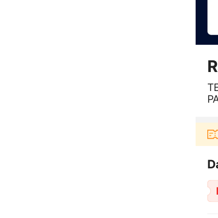
R
T
P
Pengguna baru berbelanja di aplikasi Akulaku
D