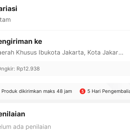
ariasi
itam
engiriman ke
Daerah Khusus Ibukota Jakarta, Kota Jakarta Barat, Cengkareng, yy
ngkir
:
Rp12.938
Produk dikirimkan maks 48 jam
5 Hari Pengembali
enilaian
lum ada penilaian