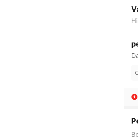
V
H
p
O
P
Be