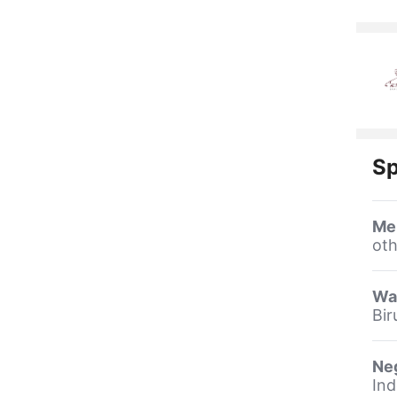
Sp
Me
oth
Wa
Bir
Ne
Ind