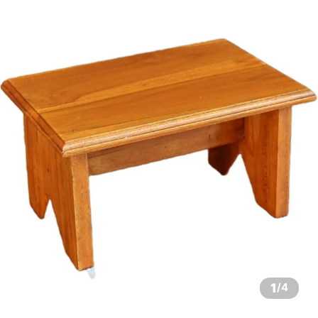
1
/
4