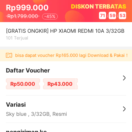
DISKON TERBATAS
Rp999.000
Rp1.799.000
71
:
59
:
52
-
45%
[GRATIS ONGKIR] HP XIAOMI REDMI 10A 3/32GB
101
Terjual
ulaku bisa dapat voucher Rp165.000 lagi Download & Pakai！
Daftar Voucher
Rp50.000
Rp43.000
Variasi
Sky blue , 3/32GB, Resmi