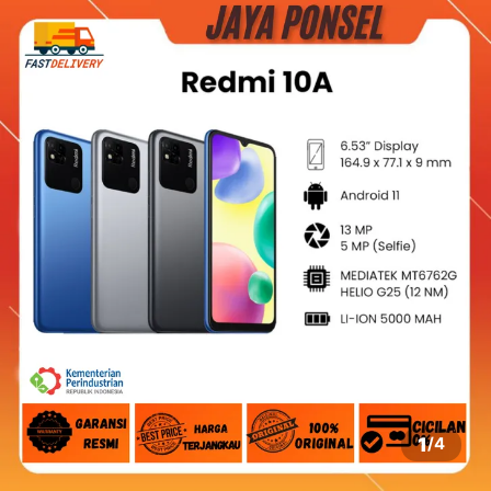
1
/
4