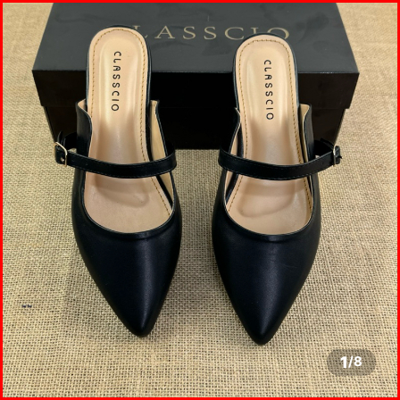
1
/
8