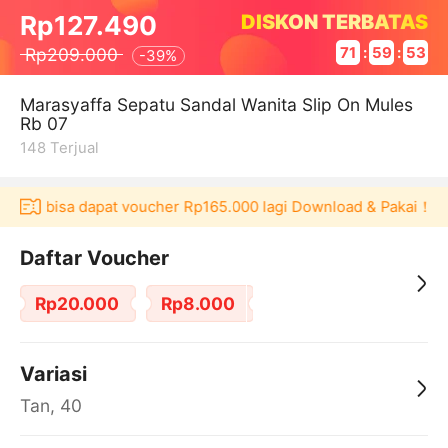
DISKON TERBATAS
Rp127.490
Rp209.000
71
:
59
:
52
-
39%
Marasyaffa Sepatu Sandal Wanita Slip On Mules
Rb 07
148
Terjual
ulaku bisa dapat voucher Rp165.000 lagi Download & Pakai！
Daftar Voucher
Rp20.000
Rp8.000
Variasi
Tan, 40