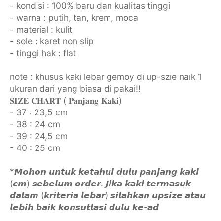
- kondisi : 100% baru dan kualitas tinggi
- warna : putih, tan, krem, moca
- material : kulit
- sole : karet non slip
- tinggi hak : flat
note : khusus kaki lebar gemoy di up-szie naik 1
ukuran dari yang biasa di pakai!!
𝐒𝐈𝐙𝐄 𝐂𝐇𝐀𝐑𝐓 ( 𝐏𝐚𝐧𝐣𝐚𝐧𝐠 𝐊𝐚𝐤𝐢)
- 37 : 23,5 cm
- 38 : 24 cm
- 39 : 24,5 cm
- 40 : 25 cm
*𝙈𝙤𝙝𝙤𝙣 𝙪𝙣𝙩𝙪𝙠 𝙠𝙚𝙩𝙖𝙝𝙪𝙞 𝙙𝙪𝙡𝙪 𝙥𝙖𝙣𝙟𝙖𝙣𝙜 𝙠𝙖𝙠𝙞
(𝙘𝙢) 𝙨𝙚𝙗𝙚𝙡𝙪𝙢 𝙤𝙧𝙙𝙚𝙧. 𝙅𝙞𝙠𝙖 𝙠𝙖𝙠𝙞 𝙩𝙚𝙧𝙢𝙖𝙨𝙪𝙠
𝙙𝙖𝙡𝙖𝙢 (𝙠𝙧𝙞𝙩𝙚𝙧𝙞𝙖 𝙡𝙚𝙗𝙖𝙧) 𝙨𝙞𝙡𝙖𝙝𝙠𝙖𝙣 𝙪𝙥𝙨𝙞𝙯𝙚 𝙖𝙩𝙖𝙪
𝙡𝙚𝙗𝙞𝙝 𝙗𝙖𝙞𝙠 𝙠𝙤𝙣𝙨𝙪𝙩𝙡𝙖𝙨𝙞 𝙙𝙪𝙡𝙪 𝙠𝙚-𝙖𝙙