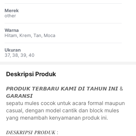
Merek
other
Warna
Hitam, Krem, Tan, Moca
Ukuran
37, 38, 39, 40
Deskripsi Produk
𝙋𝙍𝙊𝘿𝙐𝙆 𝙏𝙀𝙍𝘽𝘼𝙍𝙐 𝙆𝘼𝙈𝙄 𝘿𝙄 𝙏𝘼𝙃𝙐𝙉 𝙄𝙉𝙄 &
𝙂𝘼𝙍𝘼𝙉𝙎𝙄
sepatu mules cocok untuk acara formal maupun
casual, dengan model cantik dan block mules
yang menambah kenyamanan produk ini.
𝑫𝑬𝑺𝑲𝑹𝑰𝑷𝑺𝑰 𝑷𝑹𝑶𝑫𝑼𝑲 :