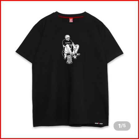
1
/
5