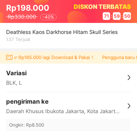
DISKON TERBATAS
Rp198.000
Rp330.000
71
:
59
:
50
-
40%
Deathless Kaos Darkhorse Hitam Skull Series
137
Terjual
 voucher Rp165.000 lagi Download & Pakai！
Pengguna baru ber
Variasi
BLK, L
pengiriman ke
Daerah Khusus Ibukota Jakarta, Kota Jakarta Barat, Cengkareng, yy
Ongkir
:
Rp8.500