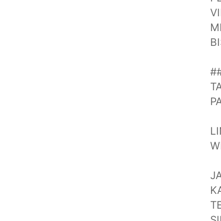
V
M
B
#
T
P
L
WR
J
K
T
S