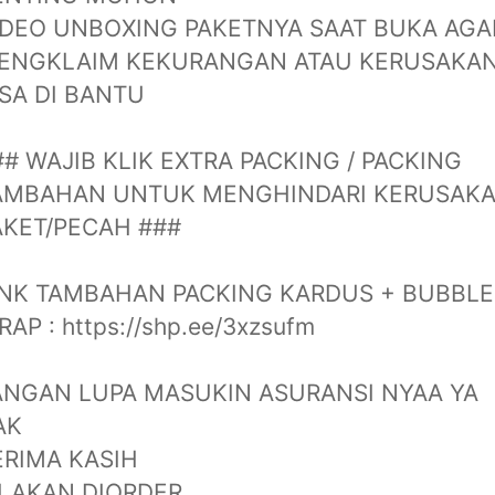
IDEO UNBOXING PAKETNYA SAAT BUKA AGA
ENGKLAIM KEKURANGAN ATAU KERUSAKA
ISA DI BANTU
## WAJIB KLIK EXTRA PACKING / PACKING
AMBAHAN UNTUK MENGHINDARI KERUSAK
AKET/PECAH ###
INK TAMBAHAN PACKING KARDUS + BUBBLE
AP : https://shp.ee/3xzsufm
ANGAN LUPA MASUKIN ASURANSI NYAA YA
AK
ERIMA KASIH
ILAKAN DIORDER