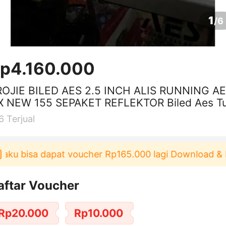
1
/
6
p4.160.000
JIE BILED AES 2.5 INCH ALIS RUNNING AER
X NEW 155 SEPAKET REFLEKTOR Biled Aes T
 Se Gen 2 Experience
6
Terjual
 bisa dapat voucher Rp165.000 lagi Download & Paka
aftar Voucher
Rp20.000
Rp10.000