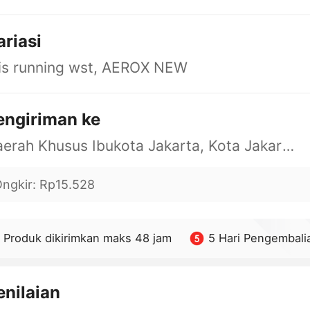
ariasi
is running wst, AEROX NEW
engiriman ke
Daerah Khusus Ibukota Jakarta, Kota Jakarta Barat, Cengkareng, yy
ngkir
:
Rp15.528
Produk dikirimkan maks 48 jam
5 Hari Pengembali
enilaian