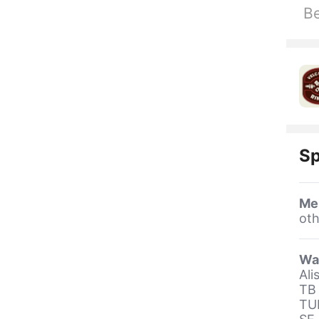
Be
Sp
Me
oth
Wa
Ali
TB
TU