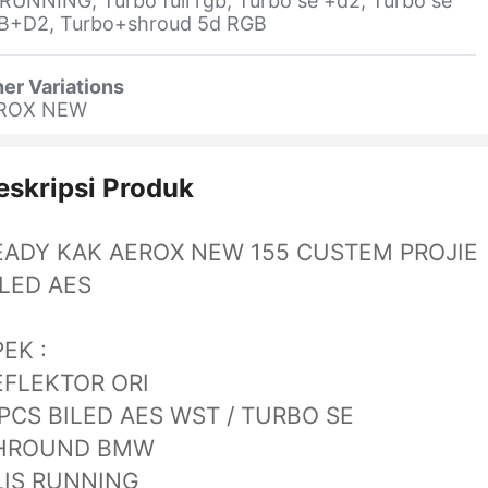
RUNNING, Turbo full rgb, Turbo se +d2, Turbo se
B+D2, Turbo+shroud 5d RGB
er Variations
ROX NEW
eskripsi Produk
EADY KAK AEROX NEW 155 CUSTEM PROJIE
ILED AES
EK :
EFLEKTOR ORI
 PCS BILED AES WST / TURBO SE
HROUND BMW
LIS RUNNING