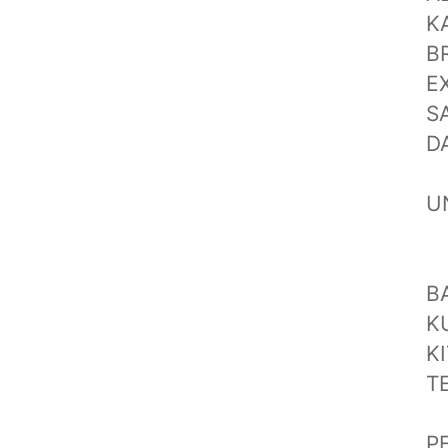
K
B
E
S
D
U
B
K
K
T
P