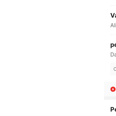
V
Al
p
O
P