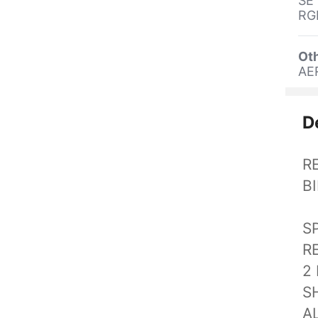
SE 
RG
Oth
AE
D
R
B
SP
R
2
S
A