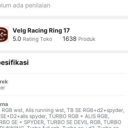
lum ada penilaian
Velg Racing Ring 17
5.0
1638
Rating Toko
Produk
esifikasi
rek
er
rna
s RGB wst, Alis running wst, TB SE RGB+d2+spyder,
 SE+D2+alis spyder, TURBO RGB + ALIS RGB,
RBO SE + SPYDER, TURBO SE DEVIL RGB, TURBO