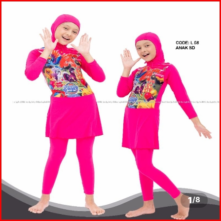
1
/
8