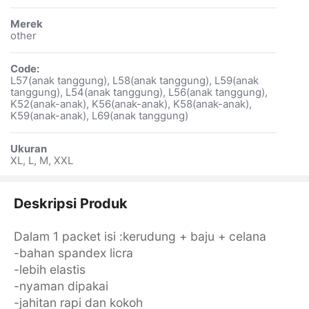
Merek
other
Code:
L57(anak tanggung), L58(anak tanggung), L59(anak
tanggung), L54(anak tanggung), L56(anak tanggung),
K52(anak-anak), K56(anak-anak), K58(anak-anak),
K59(anak-anak), L69(anak tanggung)
Ukuran
XL, L, M, XXL
Deskripsi Produk
Dalam 1 packet isi :kerudung + baju + celana
-bahan spandex licra
-lebih elastis
-nyaman dipakai
-jahitan rapi dan kokoh