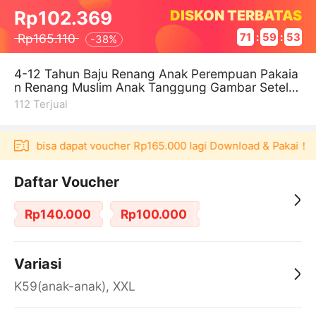
DISKON TERBATAS
Rp102.369
Rp165.110
71
:
59
:
52
-
38%
4-12 Tahun Baju Renang Anak Perempuan Pakaia
n Renang Muslim Anak Tanggung Gambar Setela
n Renang Anak Gp
112
Terjual
kulaku bisa dapat voucher Rp165.000 lagi Download & Pakai！
Daftar Voucher
Rp140.000
Rp100.000
Variasi
K59(anak-anak), XXL