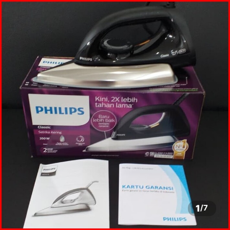
1
/
7