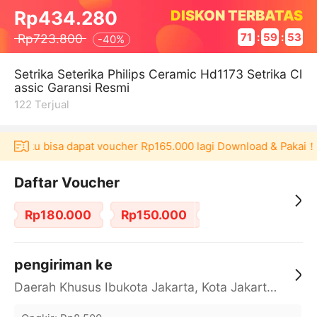
DISKON TERBATAS
Rp434.280
Rp723.800
71
:
59
:
53
-
40%
Setrika Seterika Philips Ceramic Hd1173 Setrika Cl
assic Garansi Resmi
122
Terjual
Akulaku bisa dapat voucher Rp165.000 lagi Download & Pakai！
Daftar Voucher
Rp180.000
Rp150.000
pengiriman ke
Daerah Khusus Ibukota Jakarta, Kota Jakarta Barat, Cengkareng, yy