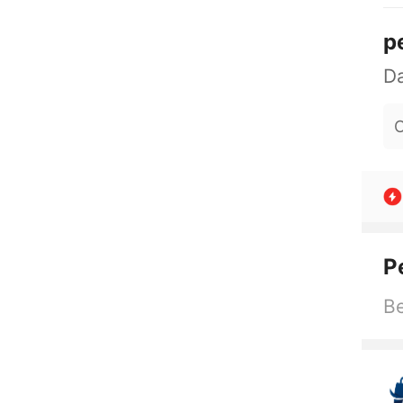
p
O
P
Be