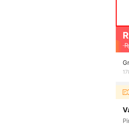
R
R
G
17
erbelanja di aplikasi Akulaku bisa dapat voucher R
V
Pi