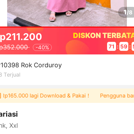
1
/
8
p211.200
DISKON TERBAT
71
:
59
:
p352.000
-
40%
r10398 Rok Corduroy
8
Terjual
p165.000 lagi Download & Pakai！
Pengguna baru be
ariasi
nk, Xxl