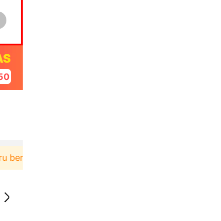
AS
49
rbelanja di aplikasi Akulaku bisa dapat voucher Rp1