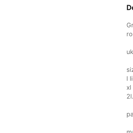
D
G
ro
uk
si
l 
xl
2l
p
ma