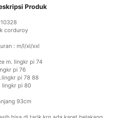
eskripsi Produk
r10328
k corduroy
uran : m/l/xl/xxl
ze m. lingkr pi 74
lingkr pi 76
 .lingkr pi 78 88
. lingkr pi 80
anjang 93cm
sih bisa di tarik krn ada karet belakang