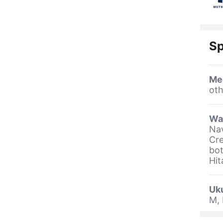
Sp
Me
oth
Wa
Nav
Cre
bot
Hit
Uk
M, 