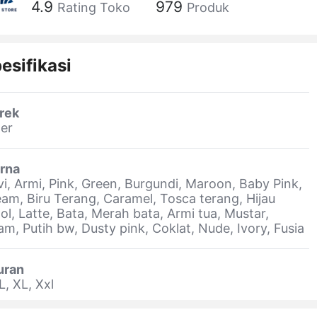
4.9
979
Rating Toko
Produk
esifikasi
rek
er
rna
i, Armi, Pink, Green, Burgundi, Maroon, Baby Pink,
am, Biru Terang, Caramel, Tosca terang, Hijau
ol, Latte, Bata, Merah bata, Armi tua, Mustar,
am, Putih bw, Dusty pink, Coklat, Nude, Ivory, Fusia
uran
L, XL, Xxl