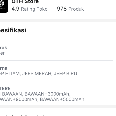
OTH Store
4.9
978
Rating Toko
Produk
esifikasi
rek
er
rna
EP HITAM, JEEP MERAH, JEEP BIRU
TERE
I BAWAAN, BAWAAN+3000mAh,
WAAN+9000mAh, BAWAAN+5000mAh