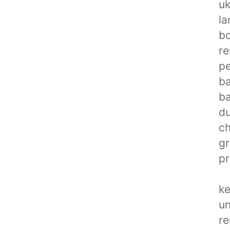
uk
l
bo
re
pe
ba
ba
du
ch
gr
pr
ke
un
re