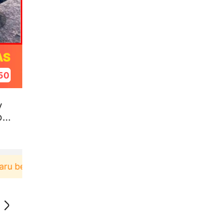
AS
49
y
ot
rbelanja di aplikasi Akulaku bisa dapat voucher Rp1