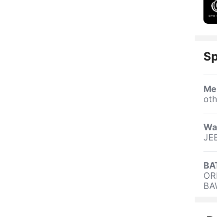
Sp
Me
oth
Wa
JE
BA
OR
BA