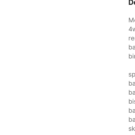
D
Mo
4w
r
b
bi
sp
b
ba
bi
ba
ba
sk