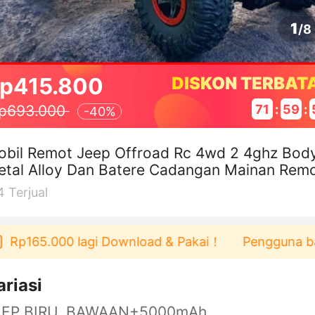
1
/
8
p415.800
DISKON TERBAT
71
:
59
:
p693.000
-
40%
obil Remot Jeep Offroad Rc 4wd 2 4ghz Bod
tal Alloy Dan Batere Cadangan Mainan Rem
Control
4
Terjual
p165.000 lagi Download & Pakai！
Pengguna baru be
ariasi
EEP BIRU, BAWAAN+5000mAh