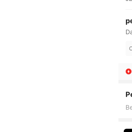
p
O
P
Be