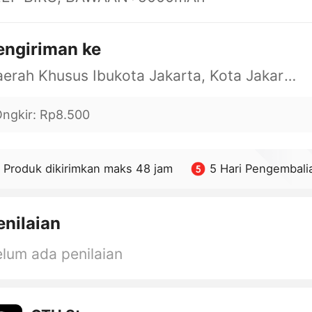
engiriman ke
Daerah Khusus Ibukota Jakarta, Kota Jakarta Barat, Cengkareng, yy
ngkir
:
Rp8.500
Produk dikirimkan maks 48 jam
5 Hari Pengembali
enilaian
lum ada penilaian