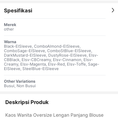
Spesifikasi
Merek
other
Warna
Black-ElSleeve, ComboAlmond-ElSleeve,
ComboSage-ElSleeve, ComboStBlue-ElSleeve,
DarkMustard-ElSleeve, DustyRose-ElSleeve, Elsv-
CBBlack, Elsv-CBCreamy, Elsv-Cinnamon, Elsv-
Creamy, Elsv-Magenta, Elsv-Red, Elsv-Toffe, Sage-
ElSleeve, SteelBlue-ElSleeve
Other Variations
Busui, Non Busui
Deskripsi Produk
Kaos Wanita Oversize Lengan Panjang Blouse