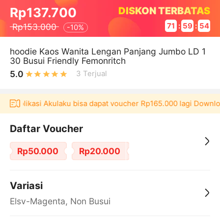
DISKON TERBATAS
Rp137.700
Rp153.000
71
:
59
:
54
-
10%
hoodie Kaos Wanita Lengan Panjang Jumbo LD 1
30 Busui Friendly Femonritch
5.0
3
Terjual
di aplikasi Akulaku bisa dapat voucher Rp165.000 lagi Downlo
Daftar Voucher
Rp50.000
Rp20.000
Variasi
Elsv-Magenta, Non Busui