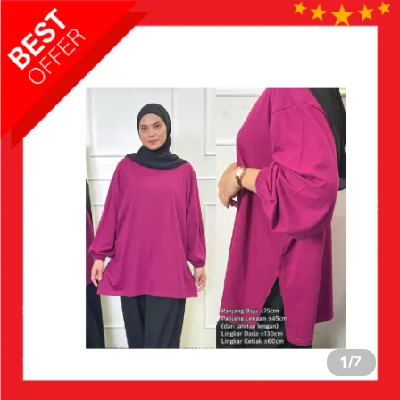
1
/
7