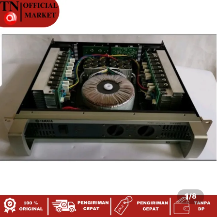
1
/
8