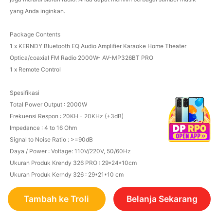
yang Anda inginkan.
Package Contents
1 x KERNDY Bluetooth EQ Audio Amplifier Karaoke Home Theater
Optica/coaxial FM Radio 2000W- AV-MP326BT PRO
1 x Remote Control
Spesifikasi
Total Power Output : 2000W
Frekuensi Respon : 20KH - 20KHz (+3dB)
Impedance : 4 to 16 Ohm
Signal to Noise Ratio : >=90dB
Daya / Power : Voltage: 110V/220V, 50/60Hz
Ukuran Produk Krendy 326 PRO : 29*24*10cm
Ukuran Produk Kerndy 326 : 29*21*10 cm
Tambah ke Troli
Belanja Sekarang