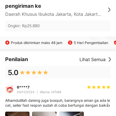
pengiriman ke
Daerah Khusus Ibukota Jakarta, Kota Jakarta Barat, Cengkareng, yy
Ongkir
:
Rp25.880
Produk dikirimkan maks 48 jam
5 Hari Pengembalian
Penilaian
Lihat Semua
5.0
6****7
04/11/2024
Warna: HITAM
Alhamdulillah dateng juga bosquh, barangnya aman ga ada le
cet, seller fast respon sudah di coba berfungsi dengan baik👍