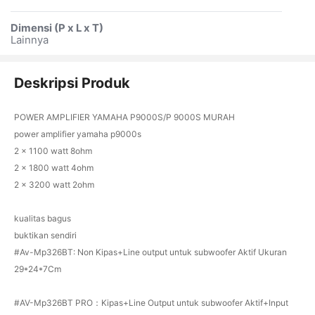
Dimensi (P x L x T)
Lainnya
Deskripsi Produk
POWER AMPLIFIER YAMAHA P9000S/P 9000S MURAH
power amplifier yamaha p9000s
2 x 1100 watt 8ohm
2 x 1800 watt 4ohm
2 x 3200 watt 2ohm
kualitas bagus
buktikan sendiri
#Av-Mp326BT: Non Kipas+Line output untuk subwoofer Aktif Ukuran
29*24*7Cm
#AV-Mp326BT PRO：Kipas+Line Output untuk subwoofer Aktif+Input