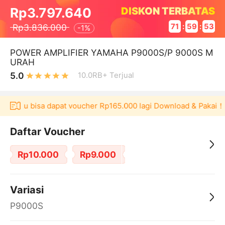
DISKON TERBATAS
Rp3.797.640
Rp3.836.000
71
:
59
:
53
-
1%
POWER AMPLIFIER YAMAHA P9000S/P 9000S M
URAH
5.0
10.0RB+
Terjual
Akulaku bisa dapat voucher Rp165.000 lagi Download & Pakai！
Daftar Voucher
Rp10.000
Rp9.000
Variasi
P9000S