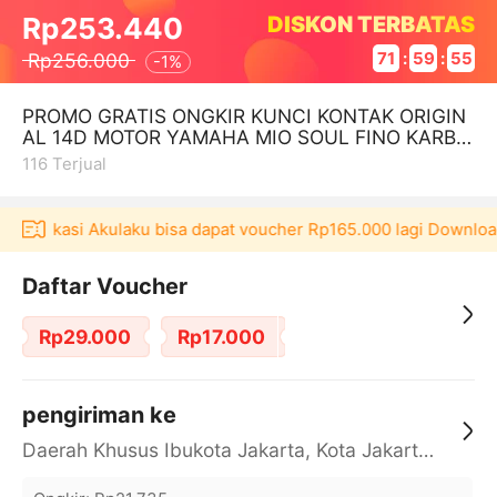
DISKON TERBATAS
Rp253.440
Rp256.000
71
:
59
:
54
-
1%
PROMO GRATIS ONGKIR KUNCI KONTAK ORIGIN
AL 14D MOTOR YAMAHA MIO SOUL FINO KARBU
ASLI YAMAHA
116
Terjual
i aplikasi Akulaku bisa dapat voucher Rp165.000 lagi Downloa
Daftar Voucher
Rp29.000
Rp17.000
pengiriman ke
Daerah Khusus Ibukota Jakarta, Kota Jakarta Barat, Cengkareng, yy