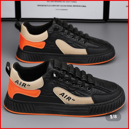
1
/
8