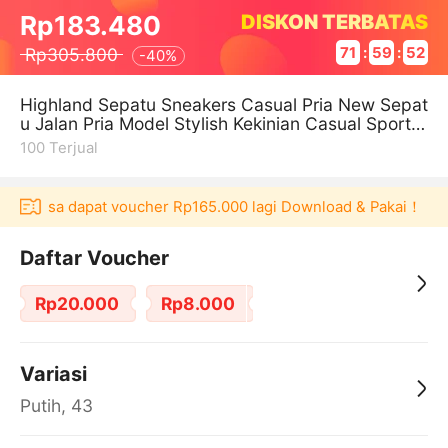
DISKON TERBATAS
Rp183.480
Rp305.800
71
:
59
:
52
-
40%
Highland Sepatu Sneakers Casual Pria New Sepat
u Jalan Pria Model Stylish Kekinian Casual Sport R
unning Shoes Sepatu Cowo
100
Terjual
laku bisa dapat voucher Rp165.000 lagi Download & Pakai！
P
Daftar Voucher
Rp20.000
Rp8.000
Variasi
Putih, 43