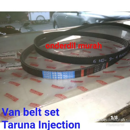
1
/
8