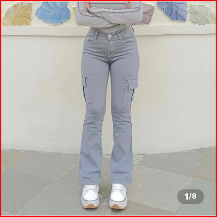
1
/
8