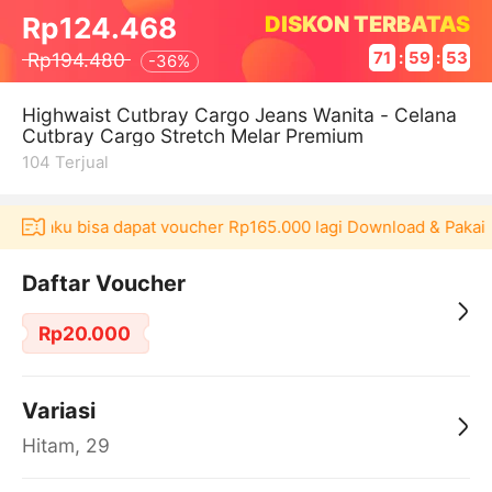
DISKON TERBATAS
Rp124.468
Rp194.480
71
:
59
:
53
-
36%
Highwaist Cutbray Cargo Jeans Wanita - Celana
Cutbray Cargo Stretch Melar Premium
104
Terjual
 Akulaku bisa dapat voucher Rp165.000 lagi Download & Pakai！
Daftar Voucher
Rp20.000
Variasi
Hitam, 29